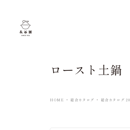
ロースト土鍋
HOME
・
総合カタログ
・
総合カタログ 202