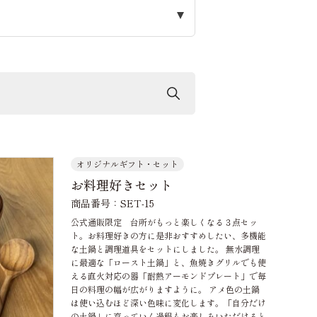
オリジナルギフト・セット
お料理好きセット
商品番号：SET-15
公式通販限定 台所がもっと楽しくなる３点セッ
ト。お料理好きの方に是非おすすめしたい、多機能
な土鍋と調理道具をセットにしました。 無水調理
に最適な「ロースト土鍋」と、魚焼きグリルでも使
える直火対応の器「耐熱アーモンドプレート」で毎
日の料理の幅が広がりますように。 アメ色の土鍋
は使い込むほど深い色味に変化します。「自分だけ
の土鍋」に育っていく過程もお楽しみいただけると