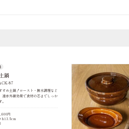
鍋
土鍋
CK-87
すすめ土鍋！ロースト・無水調理など
、遠赤外線効果で食材の芯までしっか
す。
,600
円
h13.5cm
l