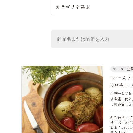
カテゴリを選ぶ
ロースト土
ロースト
商品番号：A
今季一番のお
多機能に使え
り熱を通しま
税込価格：
17
サイズ：φ24×
容量：1800m
重さ：3kg