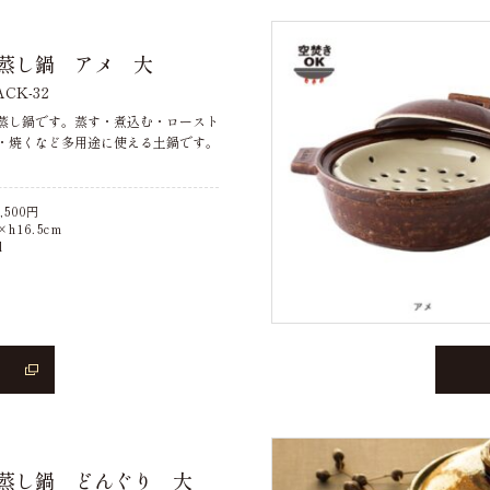
蒸し鍋 アメ 大
CK-32
蒸し鍋です。蒸す・煮込む・ロースト
・焼くなど多用途に使える土鍋です。
,500
円
h16.5cm
l
蒸し鍋 どんぐり 大