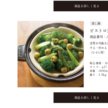
商品を詳しく見る
蒸し鍋
ビストロ
商品番号：AC
空焚き可能な
する・炒める
（2~4人用）
税込価格：
16
サイズ：φ27×
容量：1800m
重さ：3.5kg
商品を詳しく見る