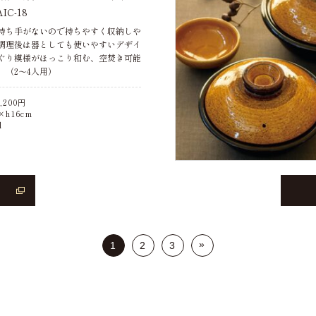
C-18
持ち手がないので持ちやすく収納しや
調理後は器としても使いやすいデザイ
ぐり模様がほっこり和む、空焚き可能
。（2～4人用）
,200
円
h16cm
l
»
1
2
3