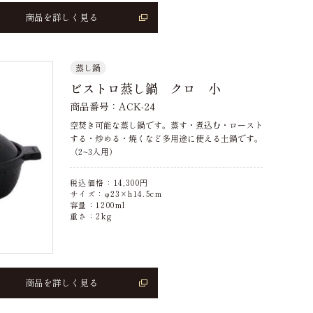
商品を詳しく見る
蒸し鍋
ビストロ蒸し鍋 クロ 小
商品番号：ACK-24
空焚き可能な蒸し鍋です。蒸す・煮込む・ロースト
する・炒める・焼くなど多用途に使える土鍋です。
（2~3人用）
税込価格：
14,300
円
サイズ：φ23×h14.5cm
容量：1200ml
重さ：2kg
商品を詳しく見る