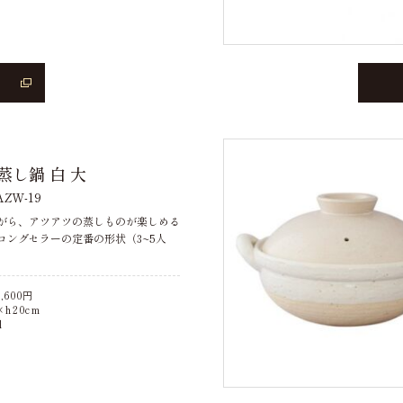
蒸し鍋 白 大
ZW-19
がら、アツアツの蒸しものが楽しめる
ロングセラーの定番の形状（3~5人
,600
円
h20cm
l