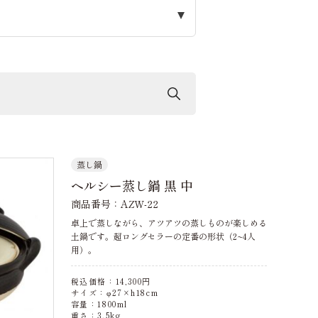
蒸し鍋
ヘルシー蒸し鍋 黒 中
商品番号：AZW-22
卓上で蒸しながら、アツアツの蒸しものが楽しめる
土鍋です。超ロングセラーの定番の形状（2~4人
用）。
税込価格：
14,300
円
サイズ：φ27×h18cm
容量：1800ml
重さ：3.5kg