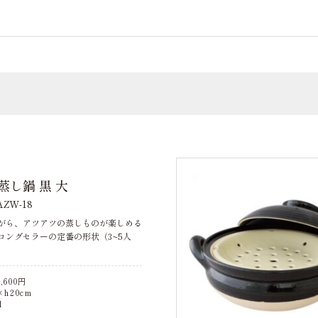
蒸し鍋 黒 大
ZW-18
がら、アツアツの蒸しものが楽しめる
ロングセラーの定番の形状（3~5人
,600
円
h20cm
l