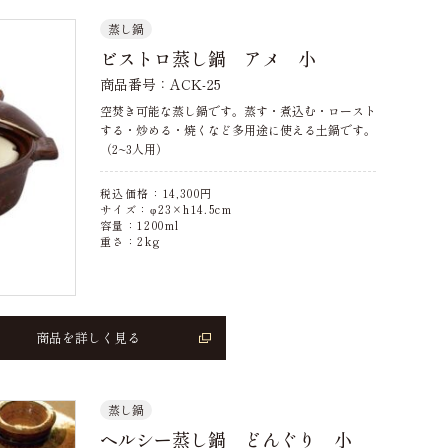
蒸し鍋
ビストロ蒸し鍋 アメ 小
商品番号：ACK-25
空焚き可能な蒸し鍋です。蒸す・煮込む・ロースト
する・炒める・焼くなど多用途に使える土鍋です。
（2~3人用）
税込価格：
14,300
円
サイズ：φ23×h14.5cm
容量：1200ml
重さ：2kg
商品を詳しく見る
蒸し鍋
ヘルシー蒸し鍋 どんぐり 小