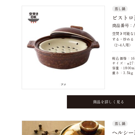
蒸し鍋
ビストロ
商品番号：A
空焚き可能な
する・炒める
（2~4人用）
税込価格：
16
サイズ：φ27×
容量：1800m
重さ：3.5kg
商品を詳しく見る
蒸し鍋
ヘルシー