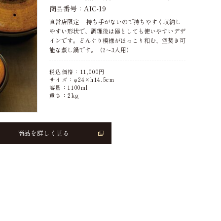
商品番号：AIC-19
直営店限定 持ち手がないので持ちやすく収納し
やすい形状で、調理後は器としても使いやすいデザ
インです。どんぐり模様がほっこり和む、空焚き可
能な蒸し鍋です。（2～3人用）
税込価格：
11,000
円
サイズ：φ24×h14.5cm
容量：1100ml
重さ：2kg
商品を詳しく見る