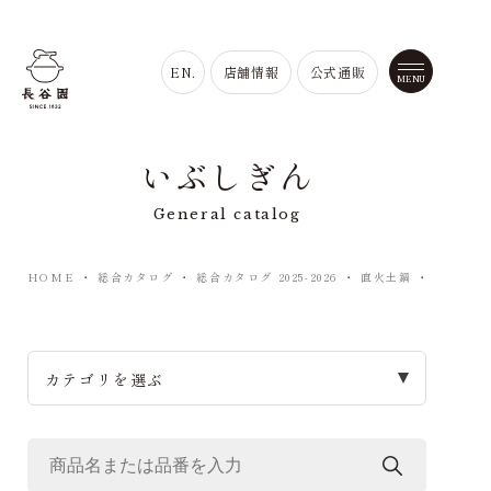
EN.
店舗情報
公式通販
いぶしぎん
General catalog
HOME
・
総合カタログ
・
総合カタログ 2025-2026
・
直火土鍋
・
いぶしぎ
カテゴリを選ぶ