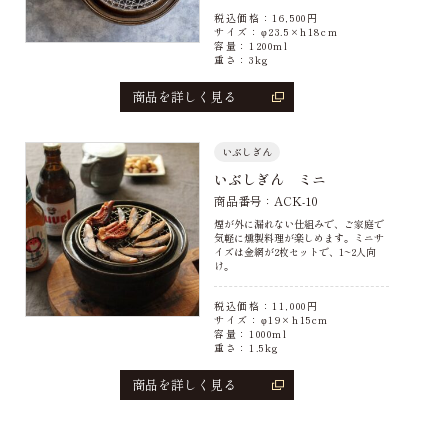
税込価格：
16,500
円
サイズ：φ23.5×h18cm
容量：1200ml
重さ：3kg
商品を詳しく見る
いぶしぎん
いぶしぎん ミニ
商品番号：ACK-10
煙が外に漏れない仕組みで、ご家庭で
気軽に燻製料理が楽しめます。ミニサ
イズは金網が2枚セットで、1~2人向
け。
税込価格：
11,000
円
サイズ：φ19×h15cm
容量：1000ml
重さ：1.5kg
商品を詳しく見る