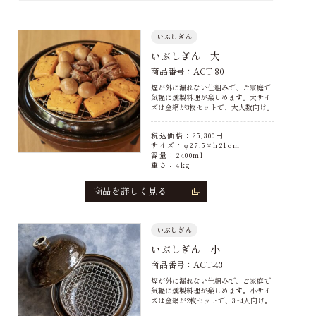
いぶしぎん
いぶしぎん 大
商品番号：ACT-80
煙が外に漏れない仕組みで、ご家庭で
気軽に燻製料理が楽しめます。大サイ
ズは金網が3枚セットで、大人数向け。
税込価格：
25,300
円
サイズ：φ27.5×h21cm
容量：2400ml
重さ：4kg
商品を詳しく見る
いぶしぎん
いぶしぎん 小
商品番号：ACT-43
煙が外に漏れない仕組みで、ご家庭で
気軽に燻製料理が楽しめます。小サイ
ズは金網が2枚セットで、3~4人向け。