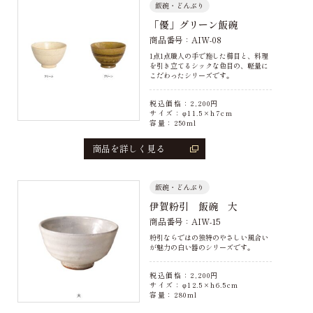
飯碗・どんぶり
「優」グリーン飯碗
商品番号：AIW-08
1点1点職人の手で施した櫛目と、料理
を引き立てるシックな色目の、軽量に
こだわったシリーズです。
税込価格：
2,200
円
サイズ：φ11.5×h7cm
容量：250ml
商品を詳しく見る
飯碗・どんぶり
伊賀粉引 飯碗 大
商品番号：AIW-15
粉引ならではの独特のやさしい風合い
が魅力の白い器のシリーズです。
税込価格：
2,200
円
サイズ：φ12.5×h6.5cm
容量：280ml