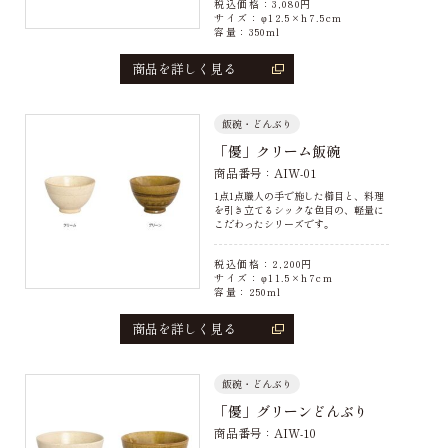
税込価格：
3,080
円
サイズ：φ12.5×h7.5cm
容量：350ml
商品を詳しく見る
飯碗・どんぶり
「優」クリーム飯碗
商品番号：AIW-01
1点1点職人の手で施した櫛目と、料理
を引き立てるシックな色目の、軽量に
こだわったシリーズです。
税込価格：
2,200
円
サイズ：φ11.5×h7cm
容量：250ml
商品を詳しく見る
飯碗・どんぶり
「優」グリーンどんぶり
商品番号：AIW-10