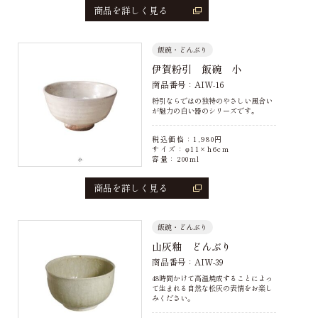
商品を詳しく見る
飯碗・どんぶり
伊賀粉引 飯碗 小
商品番号：AIW-16
粉引ならではの独特のやさしい風合い
が魅力の白い器のシリーズです。
税込価格：
1,980
円
サイズ：φ11×h6cm
容量：200ml
商品を詳しく見る
飯碗・どんぶり
山灰釉 どんぶり
商品番号：AIW-39
48時間かけて高温焼成することによっ
て生まれる自然な松灰の表情をお楽し
みください。