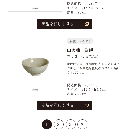
税込価格：
7,700
円
サイズ：φ15.5×h9cm
容量：800ml
商品を詳しく見る
飯碗・どんぶり
山灰釉 飯碗
商品番号：AIW-40
48時間かけて高温焼成することによっ
て生まれる自然な松灰の表情をお楽し
みください。
税込価格：
4,730
円
サイズ：φ12.5×h6.5cm
容量：200ml
商品を詳しく見る
»
1
2
3