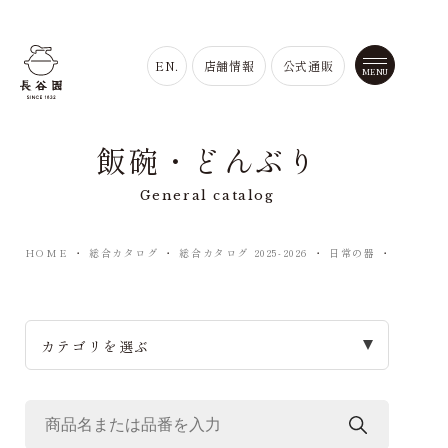
EN.
店舗情報
公式通販
飯碗・どんぶり
General catalog
HOME
・
総合カタログ
・
総合カタログ 2025-2026
・
日常の器
・
飯碗・ど
カテゴリを選ぶ