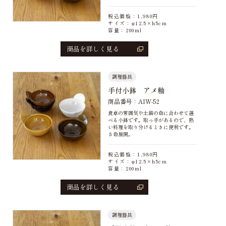
税込価格：
1,980
円
サイズ：φ12.5×h5cm
容量：200ml
商品を詳しく見る
調理器具
手付小鉢 アメ釉
商品番号：AIW-52
食卓の雰囲気や土鍋の色に合わせて選
べる小鉢です。取っ手があるので、熱
い料理を取り分けるときに便利です。
５色展開。
税込価格：
1,980
円
サイズ：φ12.5×h5cm
容量：200ml
商品を詳しく見る
調理器具