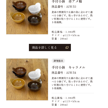
手付小鉢 赤アメ釉
商品番号：AIW-53
食卓の雰囲気や土鍋の色に合わせて選
べる小鉢です。取っ手があるので、熱
い料理を取り分けるときに便利です。
５色展開。
税込価格：
1,980
円
サイズ：φ12.5×h5cm
容量：200ml
商品を詳しく見る
調理器具
手付小鉢 キャラメル
商品番号：AIW-54
食卓の雰囲気や土鍋の色に合わせて選
べる小鉢です。取っ手があるので、熱
い料理を取り分けるときに便利です。
５色展開。
税込価格：
1,980
円
サイズ：φ12.5×h5cm
容量：200ml