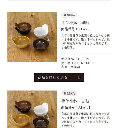
調理器具
手付小鉢 黒釉
商品番号：AIW-50
食卓の雰囲気や土鍋の色に合わせて選
べる小鉢です。取っ手があるので、熱
い料理を取り分けるときに便利です。
５色展開。
税込価格：
1,980
円
サイズ：φ12.5×h5cm
容量：200ml
商品を詳しく見る
調理器具
手付小鉢 白釉
商品番号：AIW-51
食卓の雰囲気や土鍋の色に合わせて選
べる小鉢です。取っ手があるので、熱
い料理を取り分けるときに便利です。
５色展開。