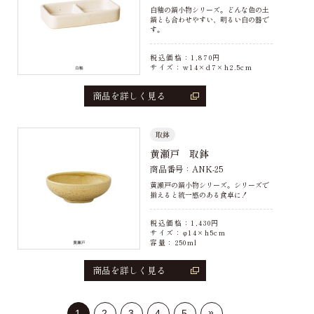
白釉の鍋小物シリーズ。どんな色の土
鍋とも合わせやすい、明るい白の器で
す。
税込価格：
1,870
円
サイズ：w14×d7×h2.5cm
商品を詳しく見る
取鉢
黄瀬戸 取鉢
商品番号：ANK-25
黄瀬戸の鍋小物シリーズ。シリーズで
揃えると統一感のある食卓に！
税込価格：
1,430
円
サイズ：φ14×h5cm
容量：250ml
商品を詳しく見る
»
1
2
3
4
5