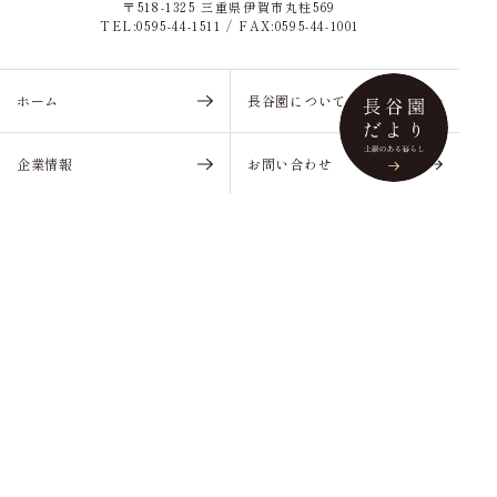
〒518-1325 三重県伊賀市丸柱569
TEL:0595-44-1511 / FAX:0595-44-1001
ホーム
長谷園について
企業情報
お問い合わせ
プライバシーポリシー
お知らせ
製品について
よくあるご質問
長谷園だより
Webレシピ
当サイトで使用している全ての文章・画像の
無断複製・転載を一切禁止いたします。
© Nagatani Seito Co., Ltd. All Rights Reserved.