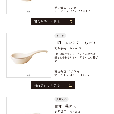
税込価格：
1,430
円
サイズ：w12.5×d5.5×ｈ6cm
商品を詳しく見る
レンゲ
白釉 大レンゲ （台付）
商品番号：ANW-09
白釉の鍋小物シリーズ。どんな色の土
鍋とも合わせやすい、明るい白の器で
す。
税込価格：
2,200
円
サイズ：w24×d8×h4cm
商品を詳しく見る
薬味入れ
白釉 薬味入
商品番号：ANW-39